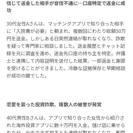
信じて送金した相手が音信不通に…口座特定で返金に成
功
30代女性Aさんは、マッチングアプリで知り合った相手
に「入院費が必要」と頼まれ、複数回にわたり総額50万
円を送金。しかしある日突然連絡が取れなくなり、詐欺
を疑って専門家に相談しました。送金履歴とチャット記
録を元に調査を進め、送金先口座の持ち主を特定。弁護
士と連携して内容証明を送付した結果、一部返金と謝罪
を受けることができました。冷静な証拠保存と早期相談
が成功の鍵でした。
恋愛を装った投資詐欺、複数人の被害が発覚
40代男性Bさんは、アプリで知り合った女性から紹介さ
れた海外投資アプリに数十万円を入金。儲け話に乗せら
れたが、出金できず相手とも連絡が取れなくなり、専門