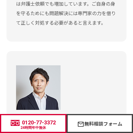
は弁護士依頼でも増加しています。ご自身の身
を守るためにも問題解決には専門家の力を借り
て正しく対処する必要があると言えます。
この記事の監修者
0120-77-3372
無料相談フォーム
mail
心理カウンセラー：大久保
24時間年中無休