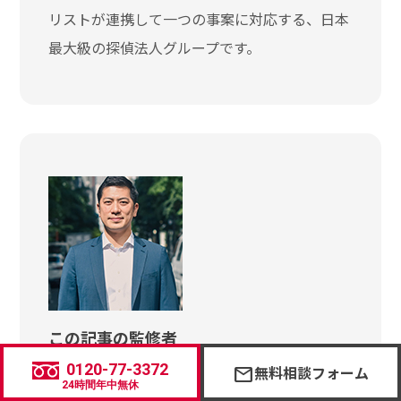
リストが連携して一つの事案に対応する、日本
最大級の探偵法人グループです。
この記事の監修者
XP法律事務所：今井弁護士
0120-77-3372
無料相談フォーム
mail
この記事の内容は、法的な観点からも十分に考
24時間年中無休