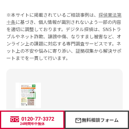
※本サイトに掲載されているご相談事例は、
探偵業法第
十条
に基づき、個人情報が識別されないよう一部の内容
を適切に調整しております。デジタル探偵は、SNSトラ
ブルやネット詐欺、誹謗中傷、なりすまし被害など、オ
ンライン上の課題に対応する専門調査サービスです。ネ
ット上の不安や悩みに寄り添い、証拠収集から解決サポ
ートまでを一貫して行います。
メディア掲載情報
0120-77-3372
無料相談フォーム
mail
週刊文春に掲載 2025年6月5日号
24時間年中無休