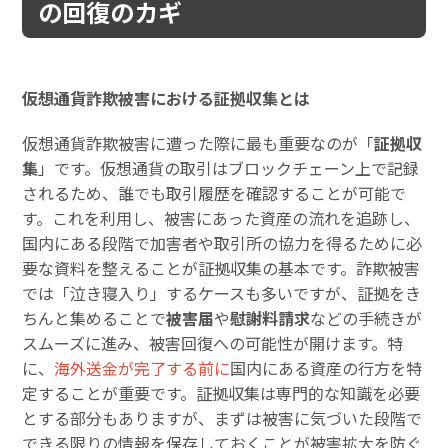
の回復のカギ
仮想通貨詐欺被害における証拠収集とは
仮想通貨詐欺被害に遭った際に最も重要なのが「
証拠収
集
」です。仮想通貨の取引はブロックチェーン上で記録
されるため、誰でも取引履歴を確認することが可能で
す。これを利用し、被害にあった資産の流れを追跡し、
国内にある段階で加害者や取引所の協力を得るために必
要な資料を整えることが証拠収集の基本です。詐欺被害
では「泣き寝入り」するケースも多いですが、証拠をき
ちんと集めることで
被害届
や
慰謝料請求
などの手続きが
スムーズに進み、被害回復への可能性が開けます。特
に、
海外送金が完了する前に
国内にある資産の行方を特
定することが重要です。証拠収集は専門的な知識を必要
とする部分もありますが、まずは被害に気づいた段階で
できる限りの情報を保存しておくことが被害拡大を防ぐ