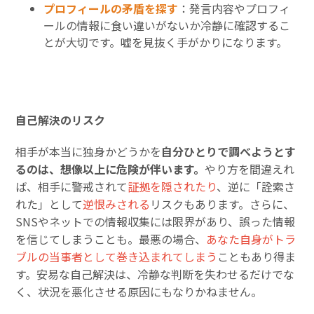
プロフィールの矛盾を探す
：発言内容やプロフィ
ールの情報に食い違いがないか冷静に確認するこ
とが大切です。嘘を見抜く手がかりになります。
自己解決のリスク
相手が本当に独身かどうかを
自分ひとりで調べようとす
るのは、想像以上に危険が伴います。
やり方を間違えれ
ば、相手に警戒されて
証拠を隠されたり
、逆に「詮索さ
れた」として
逆恨みされる
リスクもあります。さらに、
SNSやネットでの情報収集には限界があり、誤った情報
を信じてしまうことも。最悪の場合、
あなた自身がトラ
ブルの当事者として巻き込まれてしまう
こともあり得ま
す。安易な自己解決は、冷静な判断を失わせるだけでな
く、状況を悪化させる原因にもなりかねません。