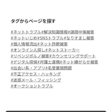
タグからページを探す
#ネットトラブル
#解決知識情報
#誹謗中傷被害
#ネットいじめ
#SNSトラブル
#なりすまし被害
#個人情報流出
#ネット詐欺被害
#オンライン人探し
#ネットストーカー
#リベンジポルノ被害
#カウンセリングサポート
#デジタル探偵
#弁護士連携
#ネット嫌がらせ被害
#出会い系・アプリ
#名誉棄損問題
#不正アクセス・ハッキング
#迷惑メール・フィッシング
#オークショントラブル