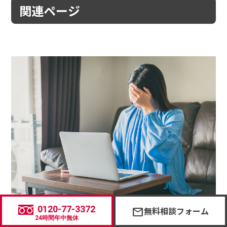
関連ページ
マッチングアプリで知り合った相手に妊娠させられた…
0120-77-3372
無料相談フォーム
mail
24時間年中無休
｜探偵利用事例