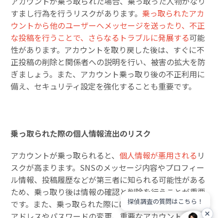
アカウントが乗っ取られた場合、乗っ取った人物がなり
すまし行為を行うリスクがあります。
乗っ取られたアカ
ウントから他のユーザーへメッセージを送ったり、不正
な投稿を行うことで、さらなるトラブルに発展する
可能
性があります。アカウントを取り戻した後は、すぐに不
正投稿の削除と関係者への説明を行い、被害の拡大を防
ぎましょう。また、アカウント乗っ取り後の不正利用に
備え、セキュリティ設定を強化することも重要です。
乗っ取られた際の個人情報流出のリスク
アカウントが乗っ取られると、
個人情報が悪用される
リ
スクが高まります。SNSのメッセージ内容やプロフィー
ル情報、投稿履歴などが第三者に知られる可能性がある
ため、乗っ取り後は情報の確認と削除を行うことが重要
探偵調査の質問はこちら！
です。また、乗っ取られた際には、登録しているメール
アドレスやパスワードの変更、重要なアカウントへの不