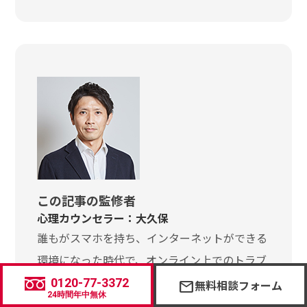
この記事の監修者
心理カウンセラー：大久保
誰もがスマホを持ち、インターネットができる
環境になった時代で、オンライン上でのトラブ
ルや問題は時に、人の心にも大きな傷を残すこ
0120-77-3372
無料相談フォーム
mail
24時間年中無休
とがあります。苦しくなったときは決して一人