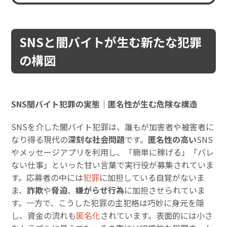
SNSと闇バイトが生む新たな犯罪
の構図
SNS闇バイト犯罪の実態｜匿名性が生む危険な構造
SNSを介した闇バイト犯罪は、誰もが加害者や被害者に
なり得る現代の
深刻な社会問題
です。
匿名性の高い
SNS
やメッセージアプリを利用し、「簡単に稼げる」「バレ
ない仕事」といった甘い言葉で実行役が募集されていま
す。応募者の中には
犯罪
に加担している自覚がないま
ま、
詐欺
や
脅迫
、
嫌がらせ行為
に加担させられていま
す。一方で、こうした犯罪の主犯格は巧妙に身元を隠
し、資金の流れも
匿名化
されています。表面的には小さ