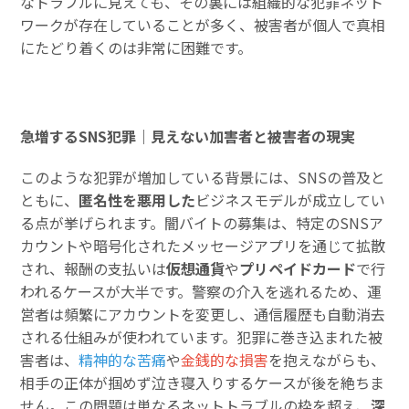
なトラブルに見えても、その裏には組織的な犯罪ネット
ワークが存在していることが多く、被害者が個人で真相
にたどり着くのは非常に困難です。
急増するSNS犯罪｜見えない加害者と被害者の現実
このような犯罪が増加している背景には、SNSの普及と
ともに、
匿名性を悪用した
ビジネスモデルが成立してい
る点が挙げられます。闇バイトの募集は、特定のSNSア
カウントや暗号化されたメッセージアプリを通じて拡散
され、報酬の支払いは
仮想通貨
や
プリペイドカード
で行
われるケースが大半です。警察の介入を逃れるため、運
営者は頻繁にアカウントを変更し、通信履歴も自動消去
される仕組みが使われています。犯罪に巻き込まれた被
害者は、
精神的な苦痛
や
金銭的な損害
を抱えながらも、
相手の正体が掴めず泣き寝入りするケースが後を絶ちま
せん。この問題は単なるネットトラブルの枠を超え、
深