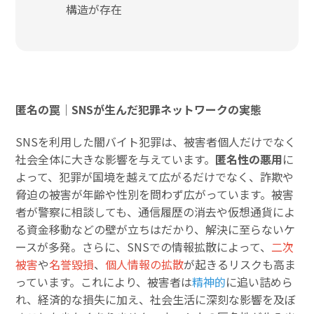
構造が存在
匿名の罠｜SNSが生んだ犯罪ネットワークの実態
SNSを利用した闇バイト犯罪は、被害者個人だけでなく
社会全体に大きな影響を与えています。
匿名性の悪用
に
よって、犯罪が国境を越えて広がるだけでなく、詐欺や
脅迫の被害が年齢や性別を問わず広がっています。被害
者が警察に相談しても、通信履歴の消去や仮想通貨によ
る資金移動などの壁が立ちはだかり、解決に至らないケ
ースが多発。さらに、SNSでの情報拡散によって、
二次
被害
や
名誉毀損
、
個人情報の拡散
が起きるリスクも高ま
っています。これにより、被害者は
精神的
に追い詰めら
れ、経済的な損失に加え、社会生活に深刻な影響を及ぼ