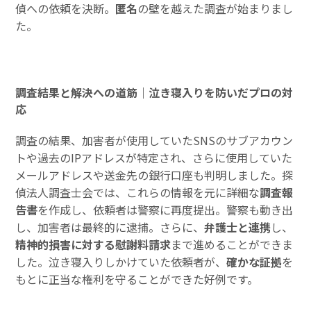
偵への依頼を決断。
匿名
の壁を越えた調査が始まりまし
た。
調査結果と解決への道筋｜泣き寝入りを防いだプロの対
応
調査の結果、加害者が使用していたSNSのサブアカウン
トや過去のIPアドレスが特定され、さらに使用していた
メールアドレスや送金先の銀行口座も判明しました。探
偵法人調査士会では、これらの情報を元に詳細な
調査報
告書
を作成し、依頼者は警察に再度提出。警察も動き出
し、加害者は最終的に逮捕。さらに、
弁護士と連携
し、
精神的損害に対する慰謝料請求
まで進めることができま
した。泣き寝入りしかけていた依頼者が、
確かな証拠
を
もとに正当な権利を守ることができた好例です。