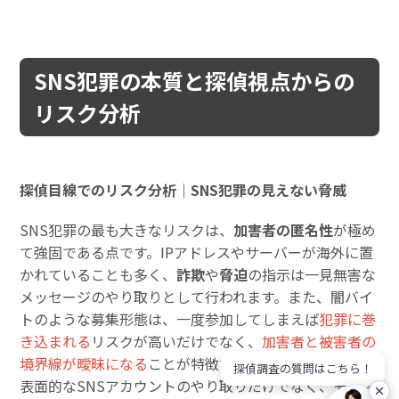
SNS犯罪の本質と探偵視点からの
リスク分析
探偵目線でのリスク分析｜SNS犯罪の見えない脅威
SNS犯罪の最も大きなリスクは、
加害者の匿名性
が極め
て強固である点です。IPアドレスやサーバーが海外に置
かれていることも多く、
詐欺
や
脅迫
の指示は一見無害な
メッセージのやり取りとして行われます。また、闇バイ
トのような募集形態は、一度参加してしまえば
犯罪に巻
き込まれる
リスクが高いだけでなく、
加害者と被害者の
境界線が曖昧になる
ことが特徴です。探偵の視点では、
探偵調査の質問はこちら！
表面的なSNSアカウントのやり取りだけでなく、その背