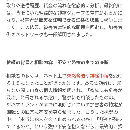
取りや送信履歴、資金の流れを徹底的に分析。最終的に
は、背後にいた組織的な詐欺グループの存在が明らかに
なり、被害者が
無実を証明できる証拠の収集
に成功しま
した。この結果、被害者は
法的な問題
を回避し、加害者
側のネットワークも一部解明されました。
依頼の背景と相談内容｜不安と恐怖の中での決断
相談者の多くは、ネット上で
突然脅迫
や
誹謗中傷
を受け
るようになったことがきっかけです。ある依頼者は、知
らない間に自身の
個人情報
が晒され、「家族にも危害が
及ぶ」と脅される事態に。警察にも相談したものの、
SNSアカウントがすでに削除されていて
加害者の特定が
困難
との回答に不安を募らせました。こうした状況の
中、「本当に犯人を突き止められるのか」「証拠が残っ
ているのか」という強い不安を抱えながら、最終的に探