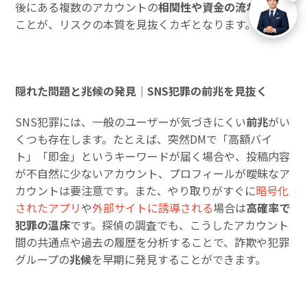
後にある複数のアカウントの
相関性や資金の流れ
を追う
ことが、リスクの本質を見抜くカギとなります。
隠れた問題と兆候の発見｜SNS犯罪の前兆を見抜く
SNS犯罪には、一般のユーザーが気づきにくい
前兆
がい
くつも存在します。たとえば、突然DMで「高額バイ
ト」「即金」というキーワードが届く場合や、投稿内容
が不自然に少ないアカウント、プロフィールが曖昧なア
カウントは要注意です。また、やり取りがすぐに
暗号化
されたアプリ
や
外部サイトに誘導される
場合は
高確率で
犯罪の温床
です。探偵の調査でも、こうしたアカウント
間の共通点や過去の履歴を分析することで、詐欺や犯罪
グループの
兆候
を早期に発見することができます。