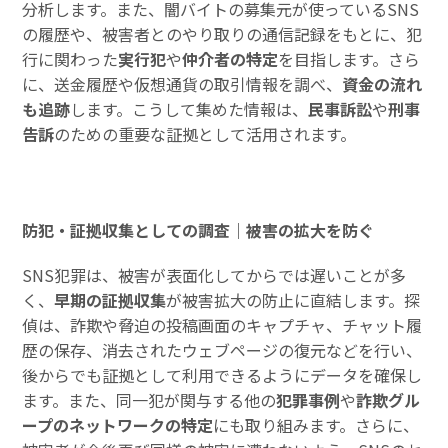
分析します。また、闇バイトの募集元が使っているSNS
の履歴や、被害者とのやり取りの通信記録をもとに、犯
行に関わった
実行犯
や
仲介者の特定
を目指します。さら
に、送金履歴や仮想通貨の取引情報を調べ、
資金の流れ
も追跡
します。こうして集めた情報は、
民事訴訟
や
刑事
告訴
のための重要な証拠として活用されます。
防犯・証拠収集としての調査｜被害の拡大を防ぐ
SNS犯罪は、被害が表面化してからでは遅いことが多
く、
早期の証拠収集
が被害拡大の防止に直結します。探
偵は、詐欺や脅迫の投稿画面のキャプチャ、チャット履
歴の保存、消去されたウェブページの復元などを行い、
後からでも証拠として利用できるようにデータを確保し
ます。また、同一犯が関与する他の
犯罪事例
や
詐欺グル
ープのネットワークの特定
にも取り組みます。さらに、