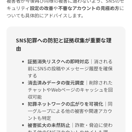
被害者が今後再び同様の被害に遭わないよう、SNSのセ
キュリティ
設定の改善
や
不審なアカウントの見極め方
に
ついても具体的にアドバイスします。
SNS犯罪への防犯と証拠収集が重要な理
由
証拠消失リスクへの即時対応
｜消される
前にSNSの投稿やメッセージ履歴を確保
する
消去済みデータの復元調査
｜削除された
チャットやWebページのキャッシュを回
収可能
犯罪ネットワークの広がりを可視化
｜同
一グループによる他の被害や関連アカウ
ントも特定
被害拡大の未然防止
｜詐欺・脅迫に使わ