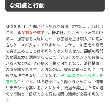
な知識と行動
SNSを悪用した闇バイト犯罪や脅迫、詐欺は、現代社会
における
深刻な脅威
です。
匿名性
がもたらす心理的な障
壁は、加害者を大胆にさせ、被害者を泣き寝入りに追い
込むケースが少なくありません。しかし、加害者の身元
を突き止めることは不可能ではありません。
探偵の専門
的な調査力
を活用することで、SNSアカウントの背後に
いる人物の特定や証拠の収集が可能となり、
法的措置
へ
の道が開かれます。大切なのは、被害に遭った際に「自
分で解決できない」と諦めず、
早い段階で専門家の力を
借りる
ことです。SNS犯罪に立ち向かうためには、
情報
リテラシー
を高めることに加え、問題が発生した際の適
切な行動と、信頼できる調査機関の活用が必要不可欠で
す。