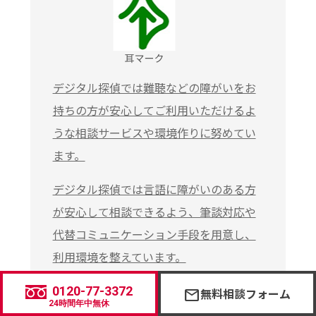
デジタル探偵では難聴などの障がいをお
持ちの方が安心してご利用いただけるよ
うな相談サービスや環境作りに努めてい
ます。
デジタル探偵では言語に障がいのある方
が安心して相談できるよう、筆談対応や
代替コミュニケーション手段を用意し、
利用環境を整えています。
0120-77-3372
無料相談フォーム
mail
24時間年中無休