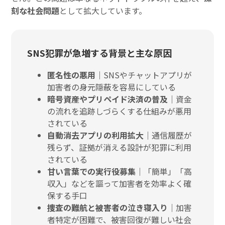
刻な社会問題
として拡大しています。
SNS犯罪が急増する背景と主な原因
匿名性の悪用
｜SNSやチャットアプリが
加害者の身元隠蔽を容易にしている
暗号資産やプリペイド決済の普及
｜資金
の流れを追跡しづらくする仕組みが悪用
されている
自動消去アプリの利用拡大
｜通信履歴が
残らず、証拠が消える設計が犯罪に利用
されている
甘い言葉での実行役募集
｜「簡単」「高
収入」などを謳って加害者を効率よく確
保する手口
捜査の難航と被害者の泣き寝入り
｜加害
者特定が困難で、被害回復が難しい社会