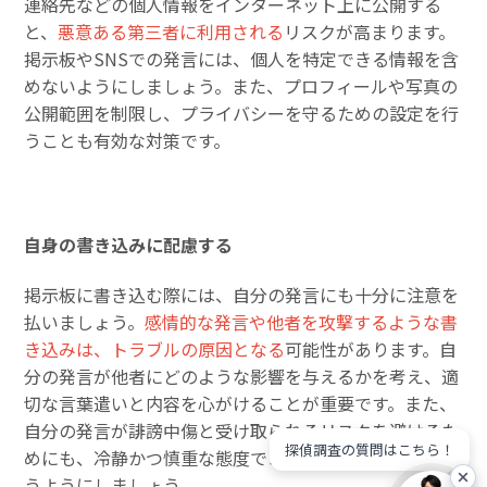
連絡先などの個人情報をインターネット上に公開する
と、
悪意ある第三者に利用される
リスクが高まります。
掲示板やSNSでの発言には、個人を特定できる情報を含
めないようにしましょう。また、プロフィールや写真の
公開範囲を制限し、プライバシーを守るための設定を行
うことも有効な対策です。
自身の書き込みに配慮する
掲示板に書き込む際には、自分の発言にも十分に注意を
払いましょう。
感情的な発言や他者を攻撃するような書
き込みは、トラブルの原因となる
可能性があります。自
分の発言が他者にどのような影響を与えるかを考え、適
切な言葉遣いと内容を心がけることが重要です。また、
自分の発言が誹謗中傷と受け取られるリスクを避けるた
探偵調査の質問はこちら！
めにも、冷静かつ慎重な態度でコミュニケーションを行
うようにしましょう。