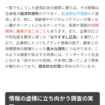
一度でもこうした虚偽広告の被害に遭えば、その経験は
当事者の
経済的損失
だけでなく、
社会的な不信感
へと波
及します。特に、高齢者やデジタルリテラシーが高くな
い層がターゲットになるケースでは、家族や周囲の
信頼
関係に亀裂が生じることも
あります。また、企業のロゴ
や知名度を勝手に使った「
なりすまし広告
」も横行して
おり、企業側にとってもブランド価値の低下、顧客との
信頼関係の崩壊といった
重大な損失
につながります。こ
のような被害が拡大する背景には、インターネット社会
における「見せかけの信用」が本物に勝ってしまう現実
が横たわっており、
根本的な対策
が求められています。
情報の虚構に立ち向かう調査の実