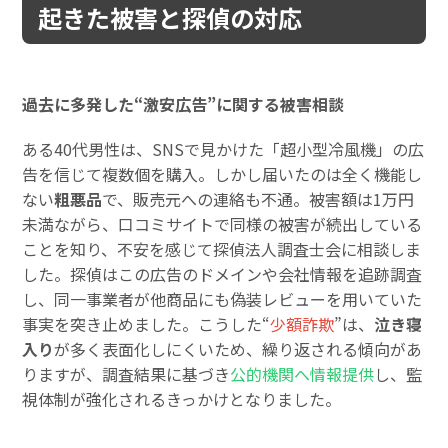
起きた被害と探偵の対応
過去に多発した“激安広告”に関する被害相談
ある40代男性は、SNSで見かけた「超小型冷風機」の広
告を信じて複数個を購入。しかし届いたのは全く機能し
ない
粗悪品
で、販売元への連絡も不通。被害額は1万円
未満ながら、口コミサイトで同様の被害が続出している
ことを知り、不安を感じて探偵法人調査士会に相談しま
した。探偵はこの広告のドメインや会社情報を追跡調査
し、同一事業者が他商品にも偽装レビューを用いていた
事実を突き止めました。こうした“
少額詐欺
”は、
泣き寝
入り
が多く表面化しにくいため、繰り返される傾向があ
りますが、調査結果に基づき
公的機関へ情報提供
し、監
視体制が強化されるきっかけとなりました。