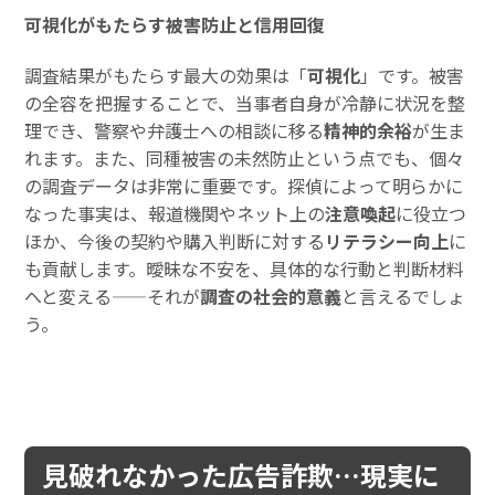
可視化がもたらす被害防止と信用回復
調査結果がもたらす最大の効果は「
可視化
」です。被害
の全容を把握することで、当事者自身が冷静に状況を整
理でき、警察や弁護士への相談に移る
精神的余裕
が生ま
れます。また、同種被害の未然防止という点でも、個々
の調査データは非常に重要です。探偵によって明らかに
なった事実は、報道機関やネット上の
注意喚起
に役立つ
ほか、今後の契約や購入判断に対する
リテラシー向上
に
も貢献します。曖昧な不安を、具体的な行動と判断材料
へと変える——それが
調査の社会的意義
と言えるでしょ
う。
見破れなかった広告詐欺…現実に