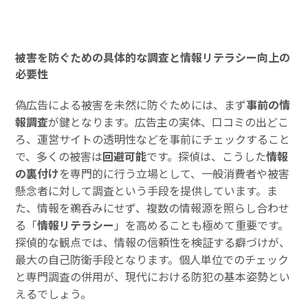
被害を防ぐための具体的な調査と情報リテラシー向上の
必要性
偽広告による被害を未然に防ぐためには、まず
事前の情
報調査
が鍵となります。広告主の実体、口コミの出どこ
ろ、運営サイトの透明性などを事前にチェックすること
で、多くの被害は
回避可能
です。探偵は、こうした
情報
の裏付け
を専門的に行う立場として、一般消費者や被害
懸念者に対して調査という手段を提供しています。ま
た、情報を鵜呑みにせず、複数の情報源を照らし合わせ
る「
情報リテラシー
」を高めることも極めて重要です。
探偵的な観点では、情報の信頼性を検証する癖づけが、
最大の自己防衛手段となります。個人単位でのチェック
と専門調査の併用が、現代における防犯の基本姿勢とい
えるでしょう。