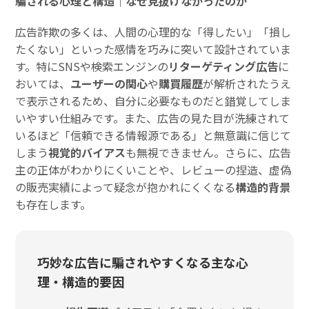
騙される心理と構造｜なぜ見抜けなかったのか
広告詐欺の多くは、人間の心理的な「得したい」「損し
たくない」といった感情を巧みに突いて設計されていま
す。特にSNSや検索エンジンの
リターゲティング広告
に
おいては、
ユーザーの関心
や
購買履歴
が解析されたうえ
で表示されるため、自分に必要なものだと錯覚してしま
いやすい仕組みです。また、広告の見た目が洗練されて
いるほど「信頼できる情報源である」と無意識に信じて
しまう
視覚的バイアス
も無視できません。さらに、広告
主の正体がわかりにくいことや、レビューの捏造、虚偽
の販売実績によって疑念が抱かれにくくなる
構造的背景
も存在します。
巧妙な広告に騙されやすくなる主な心
理・構造的要因