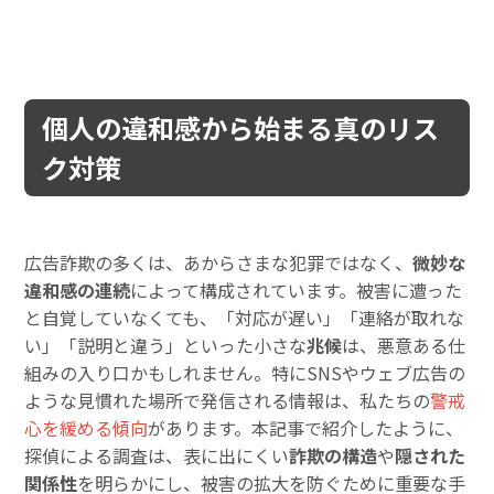
個人の違和感から始まる真のリス
ク対策
広告詐欺の多くは、あからさまな犯罪ではなく、
微妙な
違和感の連続
によって構成されています。被害に遭った
と自覚していなくても、「対応が遅い」「連絡が取れな
い」「説明と違う」といった小さな
兆候
は、悪意ある仕
組みの入り口かもしれません。特にSNSやウェブ広告の
ような見慣れた場所で発信される情報は、私たちの
警戒
心を緩める傾向
があります。本記事で紹介したように、
探偵による調査は、表に出にくい
詐欺の構造
や
隠された
関係性
を明らかにし、被害の拡大を防ぐために重要な手