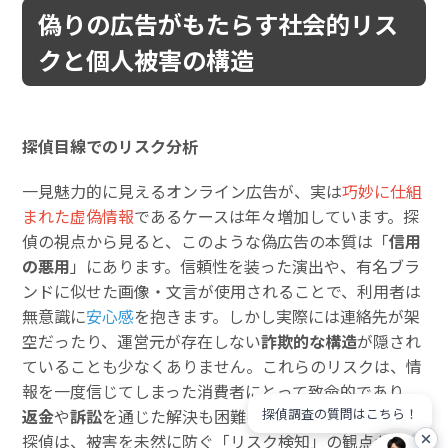
偽りの広告がもたらす社会的リス
クと個人被害の構造
探偵目線でのリスク分析
一見魅力的に見えるオンライン広告が、実は
巧妙に仕組
まれた虚偽情報
であるケースは年々増加しています。探
偵の視点から見ると、このような偽広告の本質は「
信用
の悪用
」にあります。信頼性を装った演出や、有名ブラ
ンドに似せた画像・文言が使用されることで、利用者は
無意識に
安心感
を抱きます。しかし実際には連絡先が架
空だったり、運営元が存在しない
詐欺的な構造
が隠され
ていることも少なくありません。これらのリスクは、情
報を一度信じてしまった消費者にとって致命的であり、
探偵調査の質問はこちら！
返金
や
訴訟
を通じた解決も困難を極めます。だからこそ
探偵は、被害を未然に防ぐ「リスク検知」の観点から、