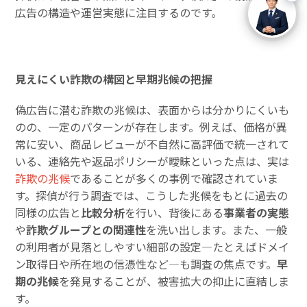
広告の構造や運営実態に注目するのです。
見えにくい詐欺の構図と早期兆候の把握
偽広告に潜む詐欺の兆候は、表面からは分かりにくいも
のの、一定のパターンが存在します。例えば、価格が異
常に安い、商品レビューが不自然に高評価で統一されて
いる、連絡先や返品ポリシーが曖昧といった点は、実は
詐欺の兆候
であることが多くの事例で確認されていま
す。探偵が行う調査では、こうした兆候をもとに過去の
同様の広告と
比較分析
を行い、背後にある
事業者の実態
や
詐欺グループとの関連性
を洗い出します。また、一般
の利用者が見落としやすい細部の設定―たとえばドメイ
ン取得日や所在地の信憑性など―も調査の焦点です。
早
期の兆候
を発見することが、被害拡大の抑止に直結しま
す。