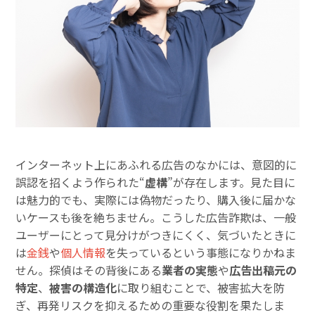
インターネット上にあふれる広告のなかには、意図的に
誤認を招くよう作られた“
虚構
”が存在します。見た目に
は魅力的でも、実際には偽物だったり、購入後に届かな
いケースも後を絶ちません。こうした広告詐欺は、一般
ユーザーにとって見分けがつきにくく、気づいたときに
は
金銭
や
個人情報
を失っているという事態になりかねま
せん。探偵はその背後にある
業者の実態
や
広告出稿元の
特定
、
被害の構造化
に取り組むことで、被害拡大を防
ぎ、再発リスクを抑えるための重要な役割を果たしま