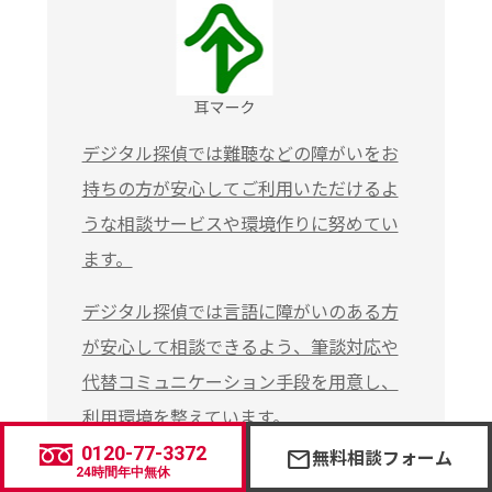
デジタル探偵では難聴などの障がいをお
持ちの方が安心してご利用いただけるよ
うな相談サービスや環境作りに努めてい
ます。
デジタル探偵では言語に障がいのある方
が安心して相談できるよう、筆談対応や
代替コミュニケーション手段を用意し、
利用環境を整えています。
0120-77-3372
無料相談フォーム
mail
24時間年中無休