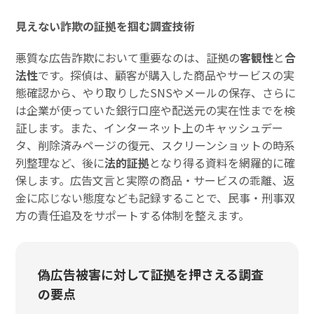
見えない詐欺の証拠を掴む調査技術
悪質な広告詐欺において重要なのは、証拠の
客観性
と
合
法性
です。探偵は、顧客が購入した商品やサービスの実
態確認から、やり取りしたSNSやメールの保存、さらに
は企業が使っていた銀行口座や配送元の実在性までを検
証します。また、インターネット上のキャッシュデー
タ、削除済みページの復元、スクリーンショットの時系
列整理など、後に
法的証拠
となり得る資料を網羅的に確
保します。広告文言と実際の商品・サービスの乖離、返
金に応じない態度なども記録することで、民事・刑事双
方の責任追及をサポートする体制を整えます。
偽広告被害に対して証拠を押さえる調査
の要点