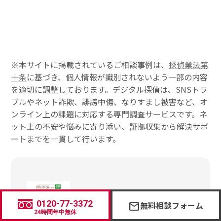
※本サイトに掲載されているご相談事例は、
探偵業法第
十条
に基づき、個人情報が識別されないよう一部の内容
を適切に調整しております。デジタル探偵は、SNSトラ
ブルやネット詐欺、誹謗中傷、なりすまし被害など、オ
ンライン上の課題に対応する専門調査サービスです。ネ
ット上の不安や悩みに寄り添い、証拠収集から解決サポ
ートまでを一貫して行います。
0120-77-3372
無料相談フォーム
mail
24時間年中無休