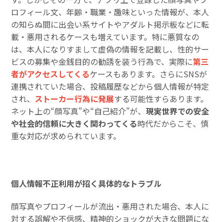
ロフィール文、年齢・職業・趣味といった情報が、本人
の知らぬ間に出会い系サイトやアダルト掲示板などに転
載・悪用されるケースも増えています。特に悪質なの
は、本人になりすまして虚偽の情報を記載し、性的サー
ビスの募集や金銭目的の勧誘を装う行為で、実際に
第三
者がアクセスしてくる
ケースもあります。さらにSNSが
連携されていた場合、投稿履歴などから個人情報が特定
され、
ストーカー行為に発展
する可能性すらあります。
ネット上の“顔写真”や“自己紹介”が、
現実世界での安全
や社会的信頼に大きく関わってくる
時代だからこそ、慎
重な対応が求められています。
個人情報不正利用が招く具体的なトラブル
顔写真やプロフィールが流出・悪用された場合、本人に
対する誤解や不信感、精神的ショックが大きな問題にな