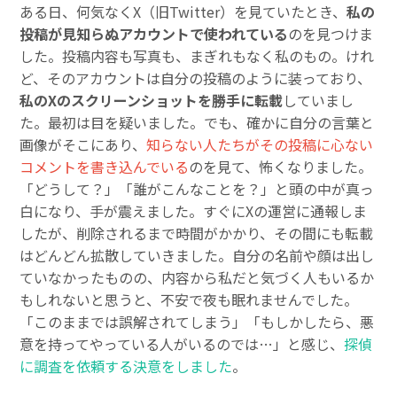
ある日、何気なくX（旧Twitter）を見ていたとき、
私の
投稿が見知らぬアカウントで使われている
のを見つけま
した。投稿内容も写真も、まぎれもなく私のもの。けれ
ど、そのアカウントは自分の投稿のように装っており、
私のXのスクリーンショットを勝手に転載
していまし
た。最初は目を疑いました。でも、確かに自分の言葉と
画像がそこにあり、
知らない人たちがその投稿に心ない
コメントを書き込んでいる
のを見て、怖くなりました。
「どうして？」「誰がこんなことを？」と頭の中が真っ
白になり、手が震えました。すぐにXの運営に通報しま
したが、削除されるまで時間がかかり、その間にも転載
はどんどん拡散していきました。自分の名前や顔は出し
ていなかったものの、内容から私だと気づく人もいるか
もしれないと思うと、不安で夜も眠れませんでした。
「このままでは誤解されてしまう」「もしかしたら、悪
意を持ってやっている人がいるのでは…」と感じ、
探偵
に調査を依頼する決意をしました
。