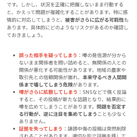
です。しかし、状況を正確に把握しないまま行動する
と、かえって問題が複雑化することがあります。特に感
情的に対応してしまうと、
被害がさらに広がる可能性
も
あります。具体的にどのようなリスクがあるのか確認し
ておきましょう。
誤った相手を疑ってしまう
：噂の発信源が分から
ないまま関係者を問い詰めると、無関係の人との
関係が悪化する可能性があります。地域の農家や
取引先との信頼関係が崩れ、
本来守るべき人間関
係まで壊してしまう危険
があります。
噂がさらに拡散してしまう
：SNSなどで強く反論
すると、その投稿が新たな話題となり、結果的に
噂を広めてしまうことがあります。
問題を否定す
る行動が、逆に注目を集めてしまう
ことも少なく
ありません。
証拠を失ってしまう
：誹謗中傷の投稿は突然削除
されることがあります。適切な形で証拠を残して