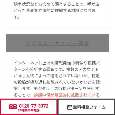
競争状況なども含めて調査することで、噂が広
がった背景を立体的に理解する材料になりま
す。
デジタル・サイバー調査
インターネット上での情報発信の特徴や投稿パ
ターンを分析する調査です。複数のアカウント
が同じ人物によって運用されていないか、特定
の投稿が繰り返し拡散されていないかなどを確
認します。デジタル上の行動パターンを分析す
ることで、
誹謗中傷が意図的に拡散されている
可能性
を判断する手がかりになります。
0120-77-3372
無料相談フォーム
mail
24時間年中無休